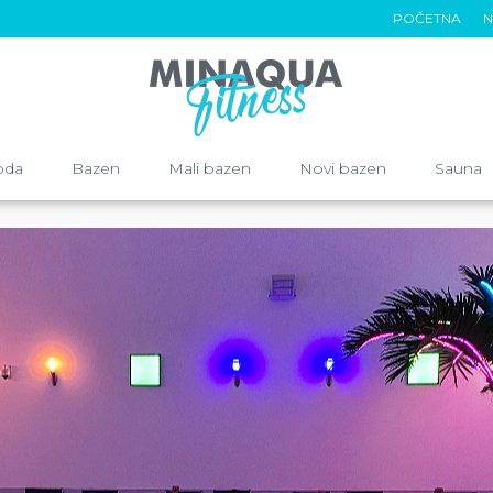
POČETNA
N
oda
Bazen
Mali bazen
Novi bazen
Sauna