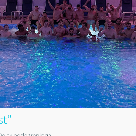
st”
Relax posle treninga!