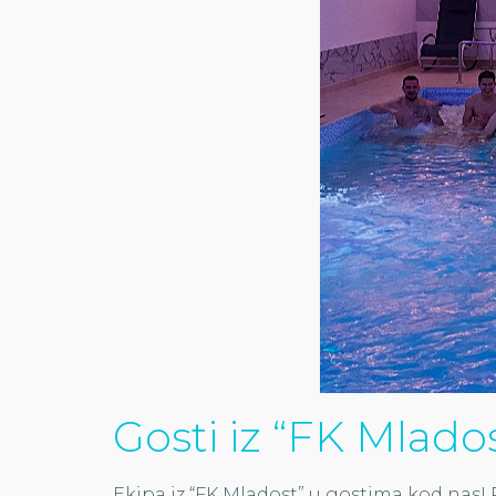
Gosti iz “FK Mlado
Ekipa iz “FK Mladost” u gostima kod nas! 