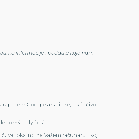
 štitimo informacije i podatke koje nam
uju putem Google analitike, isključivo u
le.com/analytics/.
 se čuva lokalno na Vašem računaru i koji