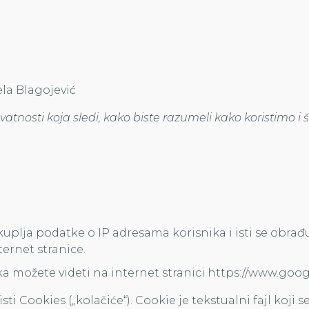
ela Blagojević
ivatnosti koja sledi, kako biste razumeli kako koristimo i
kuplja podatke o IP adresama korisnika i isti se obrađ
ternet stranice.
ka možete videti na internet stranici https://www.goog
sti Cookies („kolačiće“). Cookie je tekstualni fajl koji