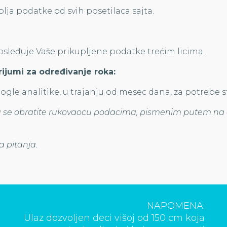
lja podatke od svih posetilaca sajta.
osleđuje Vaše prikupljene podatke trećim licima.
rijumi za određivanje roka:
gle analitike, u trajanju od mesec dana, za potrebe st
a se obratite rukovaocu podacima, pismenim putem na 
 pitanja.
NAPOMENA:
Ulaz dozvoljen deci višoj od 150 cm koja