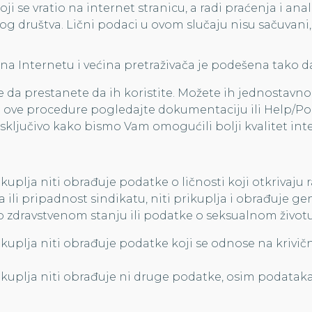
se vratio na internet stranicu, a radi praćenja i anali
og društva. Lični podaci u ovom slučaju nisu sačuvani,
na Internetu i većina pretraživača je podešena tako da
 da prestanete da ih koristite. Možete ih jednostavno r
a ove procedure pogledajte dokumentaciju ili Help/Po
isključivo kako bismo Vam omogućili bolji kvalitet int
uplja niti obrađuje podatke o ličnosti koji otkrivaju r
ja ili pripadnost sindikatu, niti prikuplja i obrađuje
 o zdravstvenom stanju ili podatke o seksualnom životu il
ikuplja niti obrađuje podatke koji se odnose na krivičn
rikuplja niti obrađuje ni druge podatke, osim podatak