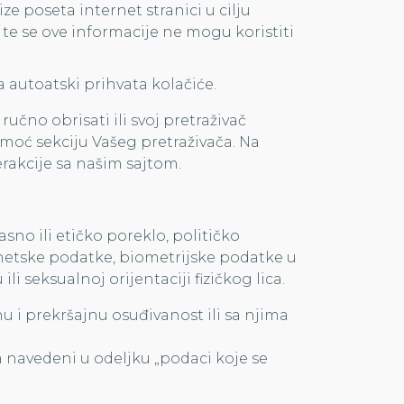
ze poseta internet stranici u cilju
 te se ove informacije ne mogu koristiti
 autoatski prihvata kolačiće.
učno obrisati ili svoj pretraživač
moć sekciju Vašeg pretraživača. Na
erakcije sa našim sajtom.
asno ili etičko poreklo, političko
 genetske podatke, biometrijske podatke u
i seksualnoj orijentaciji fizičkog lica.
u i prekršajnu osuđivanost ili sa njima
a navedeni u odeljku „podaci koje se