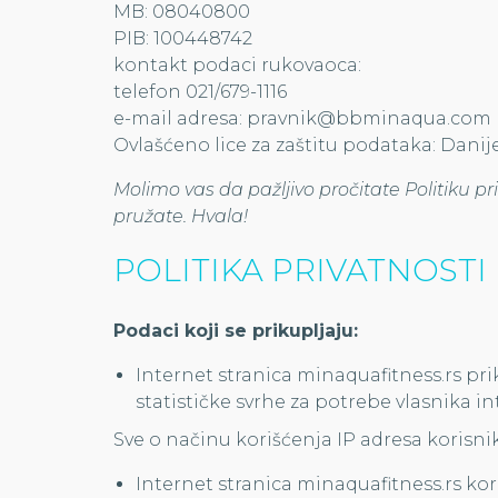
MB: 08040800
PIB: 100448742
kontakt podaci rukovaoca:
telefon 021/679-1116
e-mail adresa: pravnik@bbminaqua.com
Ovlašćeno lice za zaštitu podataka: Danij
Molimo vas da pažljivo pročitate Politiku pr
pružate. Hvala!
POLITIKA PRIVATNOSTI
Podaci koji se prikupljaju:
Internet stranica minaquafitness.rs pri
statističke svrhe za potrebe vlasnika in
Sve o načinu korišćenja IP adresa korisni
Internet stranica minaquafitness.rs kori