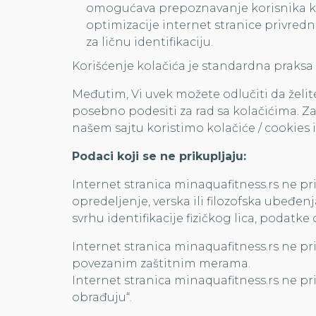
omogućava prepoznavanje korisnika koji 
optimizacije internet stranice privredn
za ličnu identifikaciju.
Korišćenje kolačića je standardna praksa 
Međutim, Vi uvek možete odlučiti da želite
posebno podesiti za rad sa kolačićima. Z
našem sajtu koristimo kolačiće / cookies 
Podaci koji se ne prikupljaju:
Internet stranica minaquafitness.rs ne prik
opredeljenje, verska ili filozofska ubeđen
svrhu identifikacije fizičkog lica, podatke
Internet stranica minaquafitness.rs ne pr
povezanim zaštitnim merama.
Internet stranica minaquafitness.rs ne p
obrađuju“.