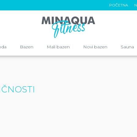
POČETNA
N
oda
Bazen
Mali bazen
Novi bazen
Sauna
IČNOSTI