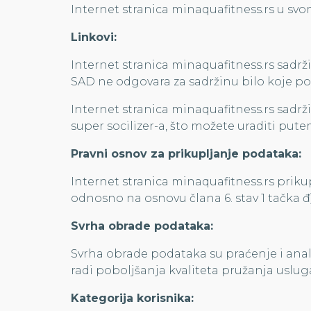
Internet stranica minaquafitness.rs u svo
Linkovi:
Internet stranica minaquafitness.rs sadr
SAD ne odgovara za sadržinu bilo koje pove
Internet stranica minaquafitness.rs sadrž
super socilizer-a, što možete uraditi put
Pravni osnov za prikupljanje podataka:
Internet stranica minaquafitness.rs prikup
odnosno na osnovu člana 6. stav 1 tačka đ
Svrha obrade podataka:
Svrha obrade podataka su praćenje i anali
radi poboljšanja kvaliteta pružanja uslug
Kategorija korisnika: