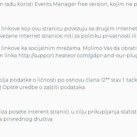
m radu koristi Events Manager free version, kojim ne 
ži linkove koji ovu stranicu povezuju sa drugim inte
zane internet stranice, niti za politiku privatnosti il
i linkove ka socijalnim mrežama. Molimo Vas da obrati
em linka http://support.heateor.com/gdpr-and-our-plug
lja podatke o ličnosti po osnovu člana 12** stav 1. tačk
) Opšte uredbe o zaštiti podataka.
za posete interent stranici, u cilju prikupljanja stati
a privrednog društva.