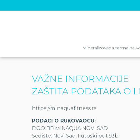
Mineralizovana termalna v
VAŽNE INFORMACIJE
ZAŠTITA PODATAKA O L
https://minaquafitness.rs.
PODACI O RUKOVAOCU:
DOO BB MINAQUA NOVI SAD
Sedište: Novi Sad, Futoški put 93b