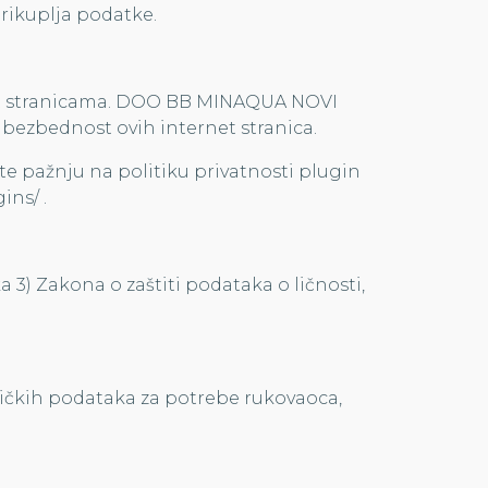
prikuplja podatke.
rnet stranicama. DOO BB MINAQUA NOVI
i bezbednost ovih internet stranica.
te pažnju na politiku privatnosti plugin
ins/ .
a 3) Zakona o zaštiti podataka o ličnosti,
stičkih podataka za potrebe rukovaoca,