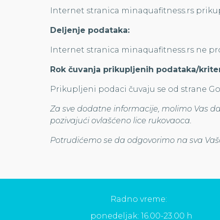
Internet stranica minaquafitness.rs prikup
Deljenje podataka:
Internet stranica minaquafitness.rs ne pr
Rok čuvanja prikupljenih podataka/krite
Prikupljeni podaci čuvaju se od strane Goo
Za sve dodatne informacije, molimo Vas d
pozivajući ovlašćeno lice rukovaoca.
Potrudićemo se da odgovorimo na sva Vaša
Radno vreme:
ponedeljak: 16.00-23.00 h