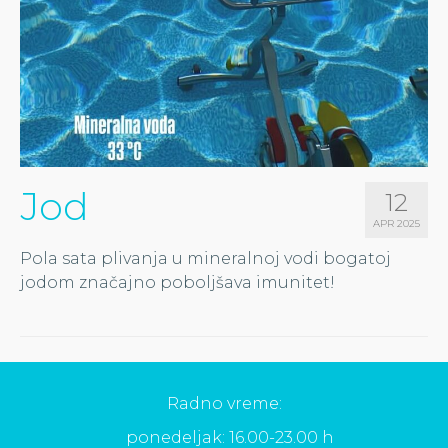
Jod
12
APR 2025
Pola sata plivanja u mineralnoj vodi bogatoj
jodom značajno poboljšava imunitet!
Radno vreme:
ponedeljak: 16.00-23.00 h