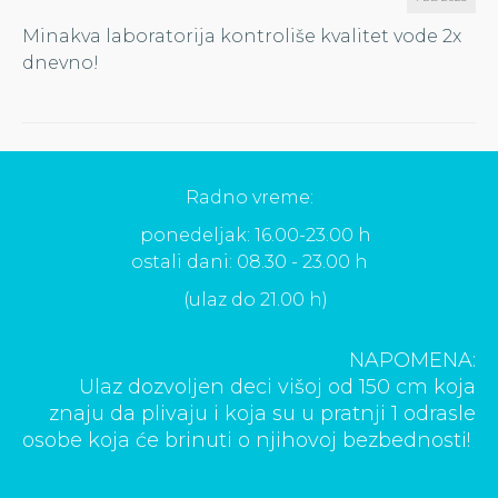
Minakva laboratorija kontroliše kvalitet vode 2x
dnevno!
Radno vreme:
ponedeljak: 16.00-23.00 h
ostali dani: 08.30 - 23.00 h
(ulaz do 21.00 h)
NAPOMENA:
Ulaz dozvoljen deci višoj od 150 cm koja
znaju da plivaju i koja su u pratnji 1 odrasle
osobe koja će brinuti o njihovoj bezbednosti!