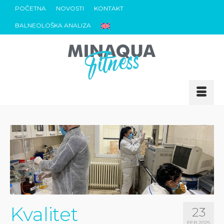
POČETNA
NOVOSTI
KONTAKT
BALNEOLOŠKA ANALIZA
Kvalitet
23
FEB 2025