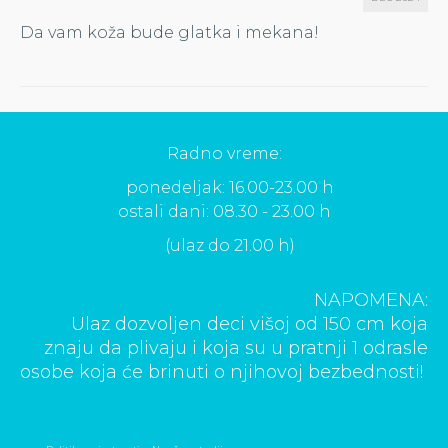
Da vam koža bude glatka i mekana!
Radno vreme:
ponedeljak: 16.00-23.00 h
ostali dani: 08.30 - 23.00 h
(ulaz do 21.00 h)
NAPOMENA:
Ulaz dozvoljen deci višoj od 150 cm koja
znaju da plivaju i koja su u pratnji 1 odrasle
osobe koja će brinuti o njihovoj bezbednosti!