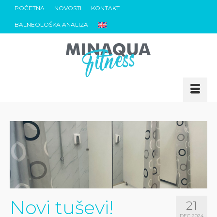
POČETNA
NOVOSTI
KONTAKT
BALNEOLOŠKA ANALIZA
Novi tuševi!
21
DEC 2024