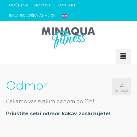
POČETNA
NOVOSTI
KONTAKT
BALNEOLOŠKA ANALIZA
Odmor
2
SEP 2023
Čekamo vas svakim danom do 21h!
Priuštite sebi odmor kakav zaslužujete!