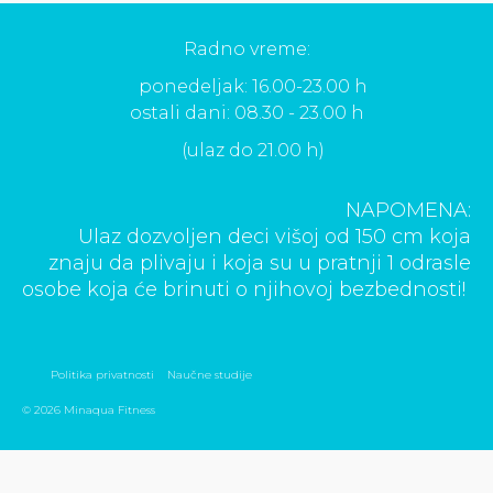
Radno vreme:
ponedeljak: 16.00-23.00 h
ostali dani: 08.30 - 23.00 h
(ulaz do 21.00 h)
NAPOMENA:
Ulaz dozvoljen deci višoj od 150 cm koja
znaju da plivaju i koja su u pratnji 1 odrasle
osobe koja će brinuti o njihovoj bezbednosti!
Politika privatnosti
Naučne studije
© 2026 Minaqua Fitness