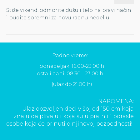
Stiže vikend, odmorite dušu i telo na pravi način
i budite spremni za novu radnu nedelju!
Radno vreme:
ponedeljak: 16.00-23.00 h
ostali dani: 08.30 - 23.00 h
(ulaz do 21.00 h)
NAPOMENA:
Ulaz dozvoljen deci višoj od 150 cm koja
znaju da plivaju i koja su u pratnji 1 odrasle
osobe koja će brinuti o njihovoj bezbednosti!