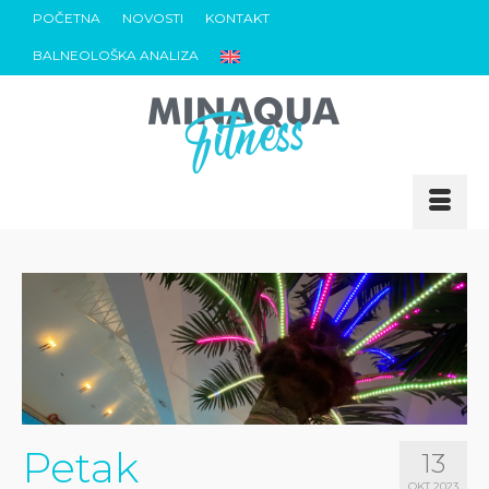
POČETNA
NOVOSTI
KONTAKT
BALNEOLOŠKA ANALIZA
Petak
13
OKT 2023