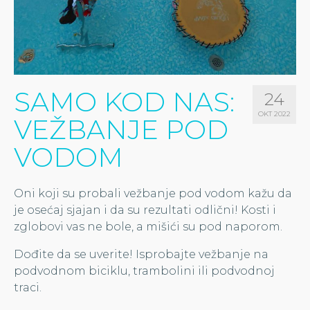
SAMO KOD NAS:
24
OKT 2022
VEŽBANJE POD
VODOM
Oni koji su probali vežbanje pod vodom kažu da
je osećaj sjajan i da su rezultati odlični! Kosti i
zglobovi vas ne bole, a mišići su pod naporom.
Dođite da se uverite! Isprobajte vežbanje na
podvodnom biciklu, trambolini ili podvodnoj
traci.