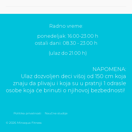
Radno vreme:
ponedeljak: 16.00-23.00 h
ostali dani: 08.30 - 23.00 h
(ulaz do 21.00 h)
NAPOMENA:
Ulaz dozvoljen deci višoj od 150 cm koja
znaju da plivaju i koja su u pratnji 1 odrasle
osobe koja će brinuti o njihovoj bezbednosti!
Politika privatnosti
Naučne studije
© 2026 Minaqua Fitness