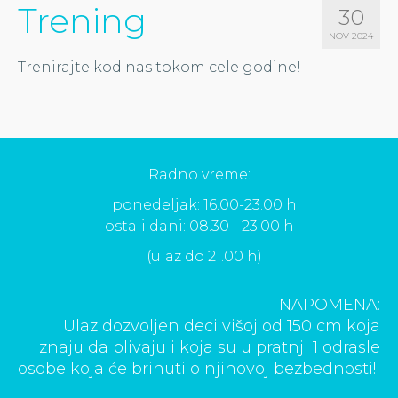
Trening
30
NOV 2024
Trenirajte kod nas tokom cele godine!
Radno vreme:
ponedeljak: 16.00-23.00 h
ostali dani: 08.30 - 23.00 h
(ulaz do 21.00 h)
NAPOMENA:
Ulaz dozvoljen deci višoj od 150 cm koja
znaju da plivaju i koja su u pratnji 1 odrasle
osobe koja će brinuti o njihovoj bezbednosti!