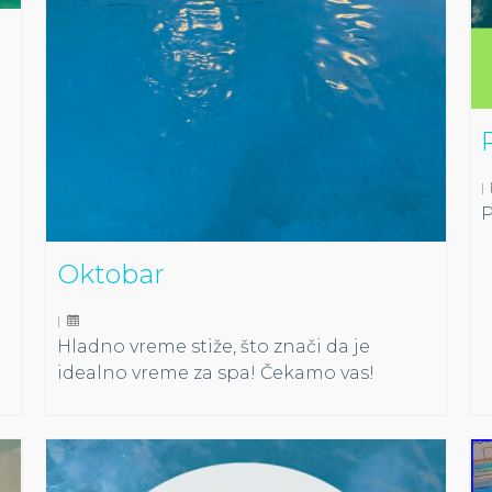
|
P
Oktobar
|
Hladno vreme stiže, što znači da je
idealno vreme za spa! Čekamo vas!