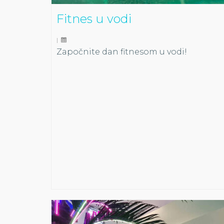
Fitnes u vodi
|
Započnite dan fitnesom u vodi!