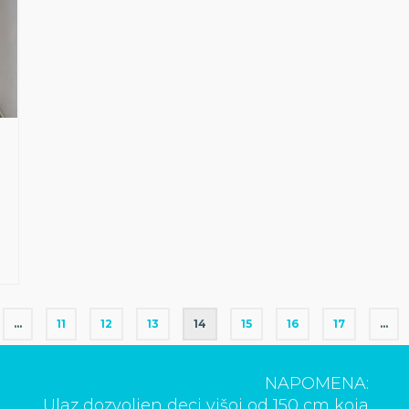
…
11
12
13
14
15
16
17
…
NAPOMENA:
Ulaz dozvoljen deci višoj od 150 cm koja