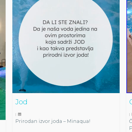
Jod
|
|
Prirodan izvor joda – Minaqua!
Č
P