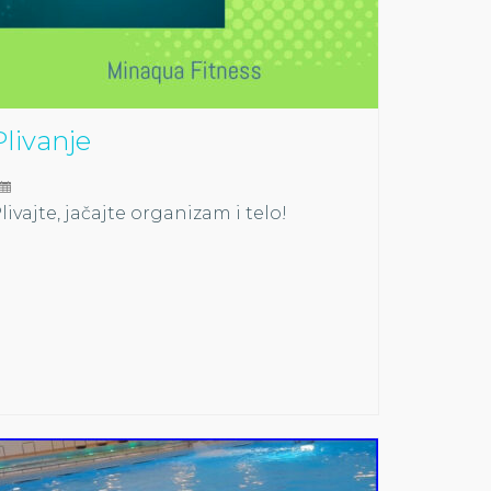
Plivanje
livajte, jačajte organizam i telo!