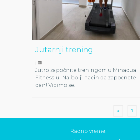
Jutarnji trening
|
Jutro započnite treningom u Minaqua
Fitness-u! Najbolji način da započnete
dan! Vidimo se!
«
1
Radno vreme: