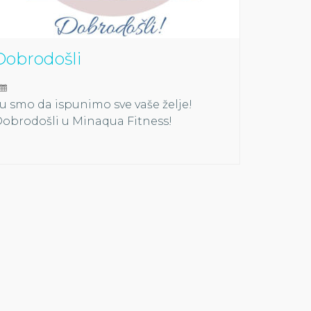
Dobrodošli
u smo da ispunimo sve vaše želje!
obrodošli u Minaqua Fitness!