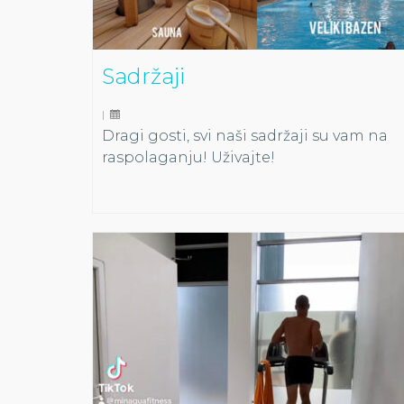
Sadržaji
|
Dragi gosti, svi naši sadržaji su vam na
raspolaganju! Uživajte!