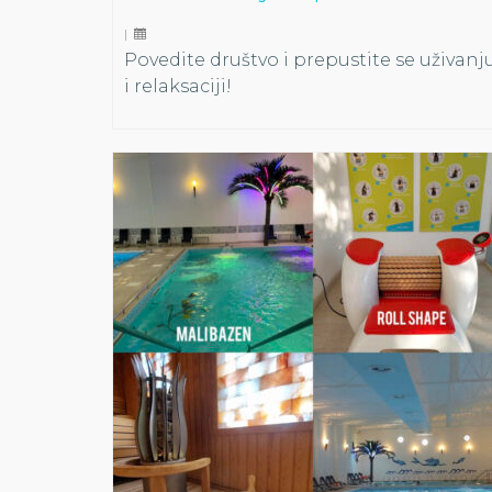
|
Povedite društvo i prepustite se uživanj
i relaksaciji!