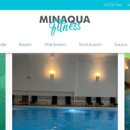
POČETNA
N
oda
Bazen
Mali bazen
Novi bazen
Sauna