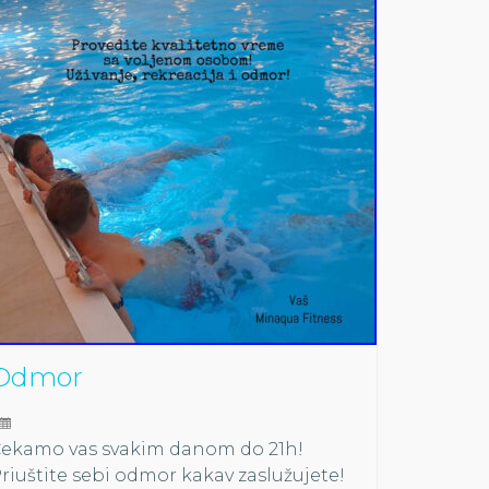
Odmor
ekamo vas svakim danom do 21h!
riuštite sebi odmor kakav zaslužujete!