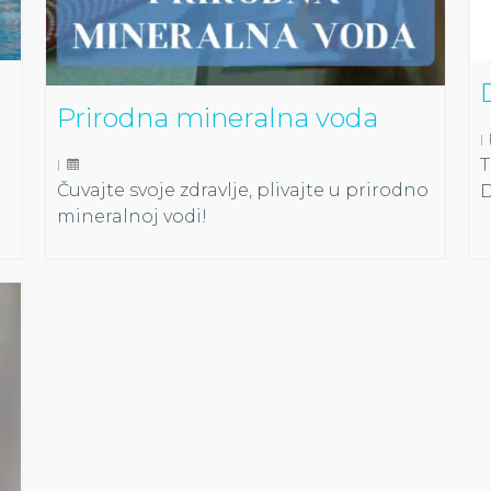
Prirodna mineralna voda
|
T
|
Čuvajte svoje zdravlje, plivajte u prirodno
D
mineralnoj vodi!