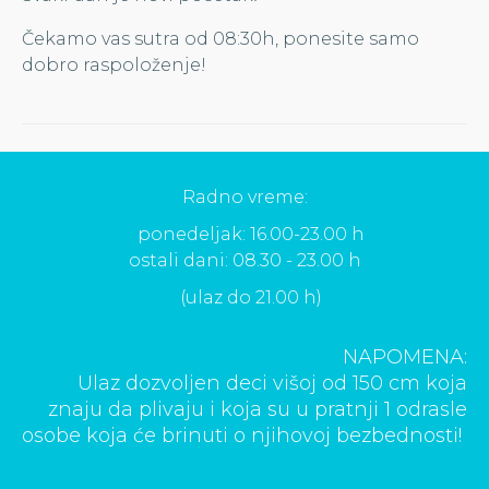
Čekamo vas sutra od 08:30h, ponesite samo
dobro raspoloženje!
Radno vreme:
ponedeljak: 16.00-23.00 h
ostali dani: 08.30 - 23.00 h
(ulaz do 21.00 h)
NAPOMENA:
Ulaz dozvoljen deci višoj od 150 cm koja
znaju da plivaju i koja su u pratnji 1 odrasle
osobe koja će brinuti o njihovoj bezbednosti!